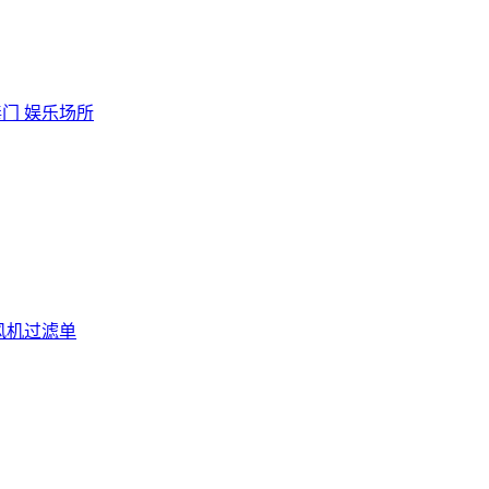
毒门 娱乐场所
风机过滤单