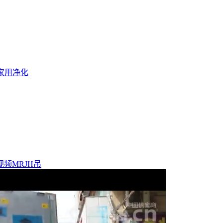
器家用净化
频MRJH吊