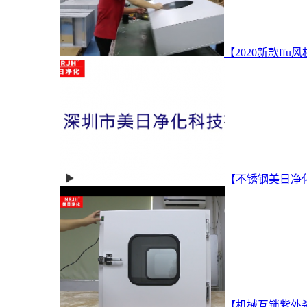
【2020新款ff
【不锈钢美日净
【机械互锁紫外