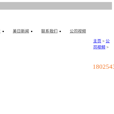
质
美日新闻
联系我们
公司视频
主页
>
公
司视频
>
180254