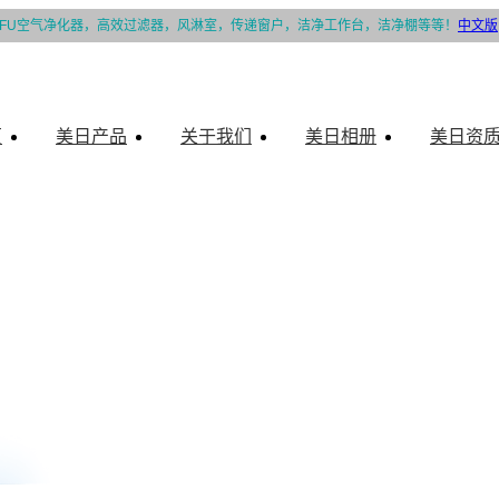
FU空气净化器，高效过滤器，风淋室，传递窗户，洁净工作台，洁净棚等等！
中文版
页
美日产品
关于我们
美日相册
美日资