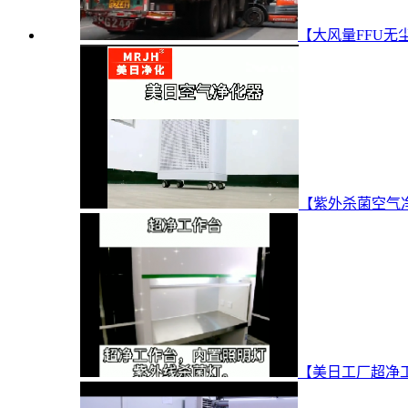
【大风量FFU无
【紫外杀菌空气
【美日工厂超净