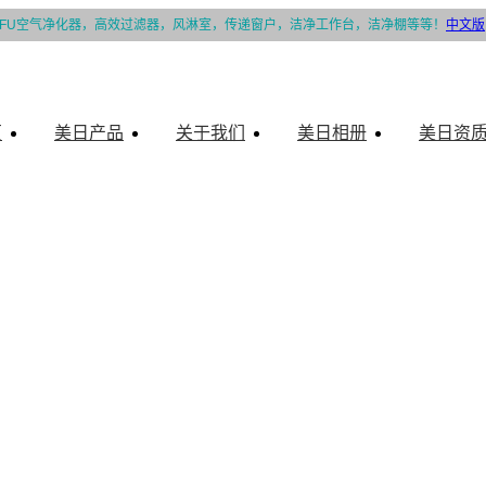
FU空气净化器，高效过滤器，风淋室，传递窗户，洁净工作台，洁净棚等等！
中文版
页
美日产品
关于我们
美日相册
美日资